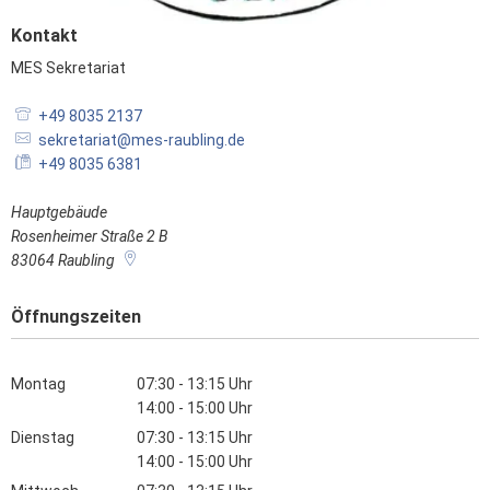
Kontakt
MES Sekretariat
MES Sekretariat
+49 8035 2137
sekretariat@mes-raubling.de
+49 8035 6381
Hauptgebäude
Rosenheimer Straße 2 B
83064
Raubling
Öffnungszeiten
Montag
07:30
-
13:15
Uhr
Von 07:30 bis 13:15 Uhr
14:00
-
15:00
Uhr
Von 14:00 bis 15:00 Uhr
Dienstag
07:30
-
13:15
Uhr
Von 07:30 bis 13:15 Uhr
14:00
-
15:00
Uhr
Von 14:00 bis 15:00 Uhr