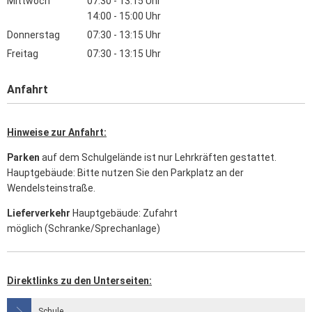
Mittwoch
07:30
-
13:15
Uhr
Von 07:30 bis 13:15 Uhr
14:00
-
15:00
Uhr
Von 14:00 bis 15:00 Uhr
Donnerstag
07:30
-
13:15
Uhr
Von 07:30 bis 13:15 Uhr
Freitag
07:30
-
13:15
Uhr
Von 07:30 bis 13:15 Uhr
Anfahrt
Hinweise zur Anfahrt:
Parken
auf dem Schulgelände ist nur Lehrkräften gestattet.
Hauptgebäude: Bitte nutzen Sie den Parkplatz an der
Wendelsteinstraße.
Lieferverkehr
Hauptgebäude: Zufahrt
möglich (Schranke/Sprechanlage)
Direktlinks zu den Unterseiten:
Schule